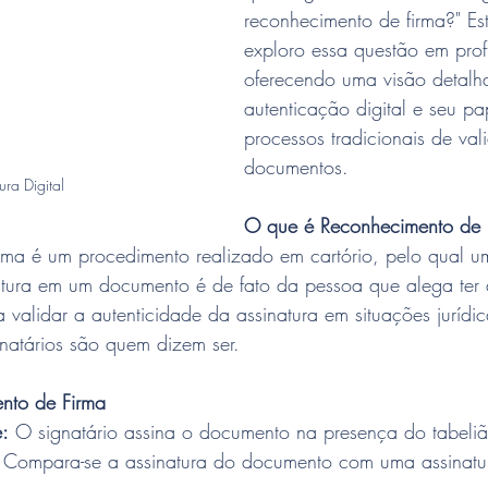
reconhecimento de firma?" Est
exploro essa questão em pro
oferecendo uma visão detalh
autenticação digital e seu pap
processos tradicionais de va
documentos.
ura Digital
O que é Reconhecimento de 
rma é um procedimento realizado em cartório, pelo qual um
atura em um documento é de fato da pessoa que alega ter a
 validar a autenticidade da assinatura em situações jurídic
natários são quem dizem ser.
nto de Firma
e:
 O signatário assina o documento na presença do tabeliã
 Compara-se a assinatura do documento com uma assinatura