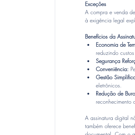
Exceções
A compra e venda de 
à exigência legal exp
Benefícios da Assinatu
Economia de Tem
reduzindo custos
Segurança Refor
Conveniência:
 P
Gestão Simplifi
eletrônicos.
Redução de Buro
reconhecimento d
A assinatura digital 
também oferece benefí
documental. Com o av