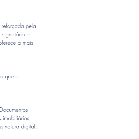
 reforçada pela 
 signatário e 
oferece a mais 
de que o 
. Documentos 
imobiliários, 
inatura digital.