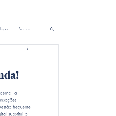
Patrimonial
Contato
Blog
logia
Pericias
nda!
derno, a 
ransações 
uestão frequente 
tal substitui o 