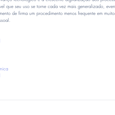
vel que seu uso se torne cada vez mais generalizado, even
mento de firma um procedimento menos frequente em muito
ssoal.
l
nica
l