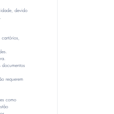
cidade, devido 
.
cartórios, 
des.
ra.
s documentos 
não requerem 
ções como 
stão 
os 