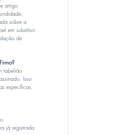
e artigo 
fundidade, 
ada sobre a 
el em substituir 
lidação de 
Firma?
 tabelião 
ssinado. Isso 
as específicas, 
o.
 já registrada 