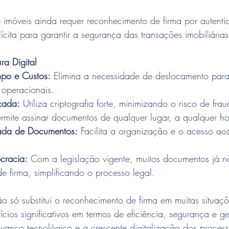
imóveis ainda requer reconhecimento de firma por autenti
lícita para garantir a segurança das transações imobiliárias
ra Digital
po e Custos:
 Elimina a necessidade de deslocamento para 
 operacionais.
çada:
 Utiliza criptografia forte, minimizando o risco de frau
ermite assinar documentos de qualquer lugar, a qualquer ho
cada de Documentos:
 Facilita a organização e o acesso ao
cracia:
 Com a legislação vigente, muitos documentos já 
e firma, simplificando o processo legal.
não só substitui o reconhecimento de firma em muitas situa
cios significativos em termos de eficiência, segurança e ge
anço tecnológico e a crescente digitalização dos process