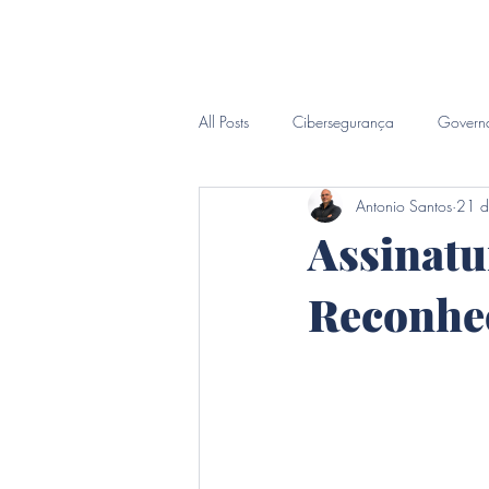
Inicio
Sobre
CIO Sob D
All Posts
Cibersegurança
Govern
Antonio Santos
21 d
Inteligência Forense
Assinatu
Reconhe