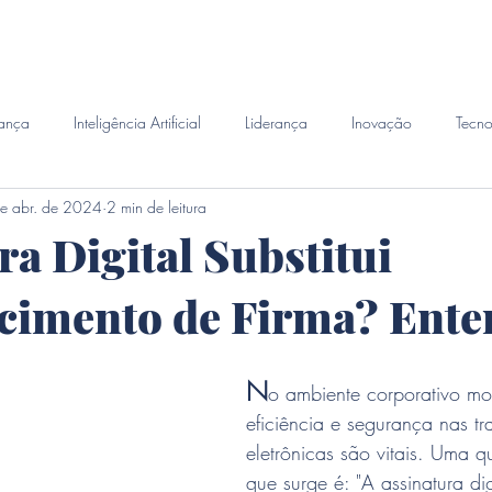
emanda
Perito Judicial
Habilidades
Investigacao 
ança
Inteligência Artificial
Liderança
Inovação
Tecno
e abr. de 2024
2 min de leitura
ra Digital Substitui
cimento de Firma? Ente
N
o ambiente corporativo mo
eficiência e segurança nas t
eletrônicas são vitais. Uma q
que surge é: "A assinatura digi