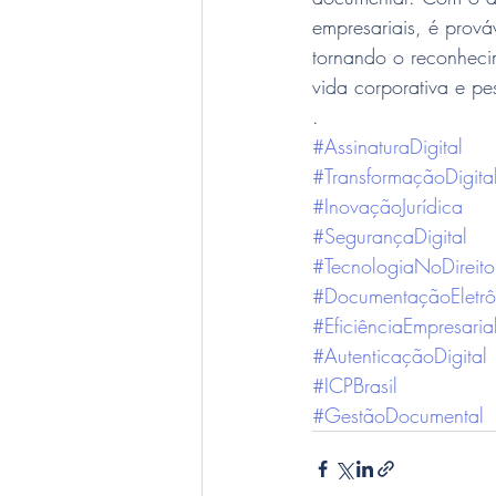
empresariais, é prová
tornando o reconheci
vida corporativa e pe
.
#AssinaturaDigital
#TransformaçãoDigita
#InovaçãoJurídica
#SegurançaDigital
#TecnologiaNoDireito
#DocumentaçãoEletrô
#EficiênciaEmpresaria
#AutenticaçãoDigital
#ICPBrasil
#GestãoDocumental