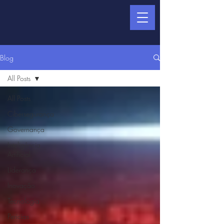
Blog
All Posts
All Posts
Cibersegurança
Governança
Inteligência
Artificial
Liderança
Inovação
Tecnologia
Pericias