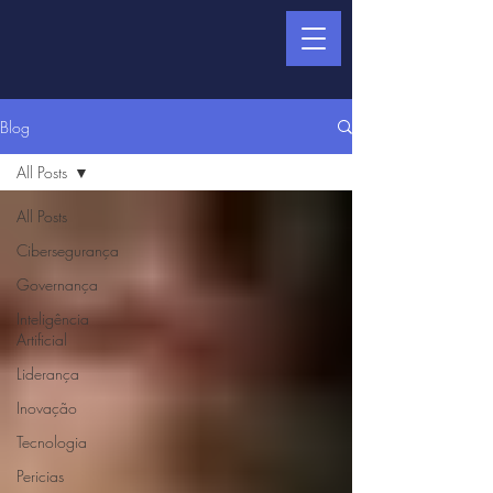
Blog
All Posts
All Posts
Cibersegurança
Governança
Inteligência
Artificial
Liderança
Inovação
Tecnologia
Pericias