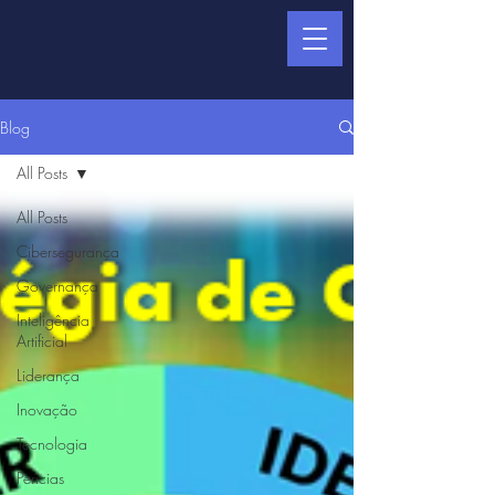
Blog
All Posts
All Posts
Cibersegurança
Governança
Inteligência
Artificial
Liderança
Inovação
Tecnologia
Pericias