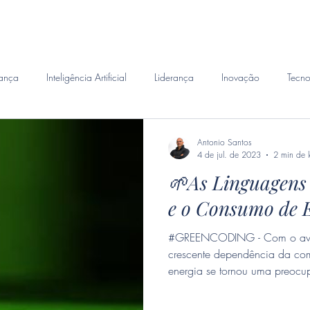
emanda
Perito Judicial
Habilidades
Investigacao 
ança
Inteligência Artificial
Liderança
Inovação
Tecno
Antonio Santos
4 de jul. de 2023
2 min de l
🌱As Linguagens
e o Consumo de 
#GREENCODING - Com o avanço da tecnologia e a
crescente dependência da co
energia se tornou uma preocu