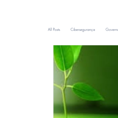
Inicio
Sobre
CIO Sob D
All Posts
Cibersegurança
Govern
Inteligência Forense