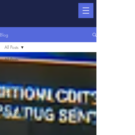
Blog
All Posts
All Posts
Cibersegurança
Governança
Inteligência
Artificial
Liderança
Inovação
Tecnologia
Pericias