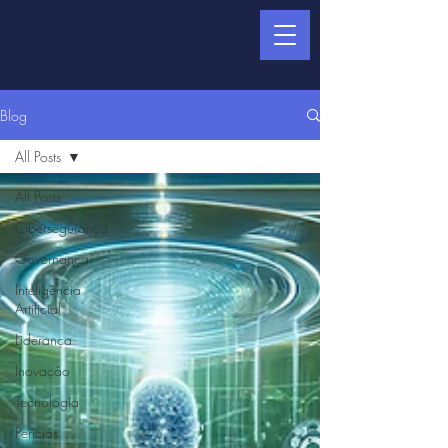
Blog
All Posts
All Posts
Cibersegurança
Governança
Inteligência
Artificial
Liderança
Inovação
Tecnologia
Pericias