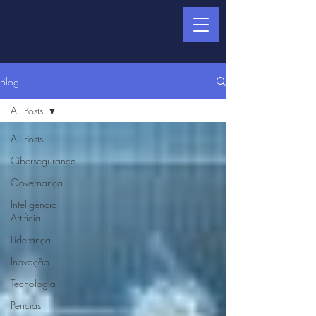
Blog
All Posts
All Posts
Cibersegurança
Governança
Inteligência
Artificial
Liderança
Inovação
Tecnologia
Pericias