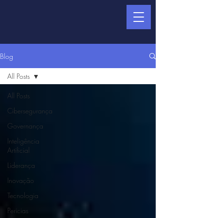
Blog
All Posts
All Posts
Cibersegurança
Governança
Inteligência
Artificial
Liderança
Inovação
Tecnologia
Pericias