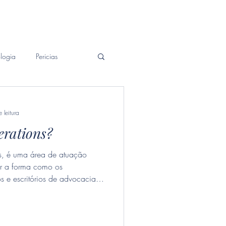
Patrimonial
Contato
Blog
logia
Pericias
 leitura
erations?
s, é uma área de atuação
mar a forma como os
os e escritórios de advocacia
racionais.