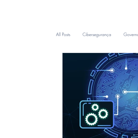
Inicio
Sobre
CIO Sob D
All Posts
Cibersegurança
Govern
Inteligência Forense