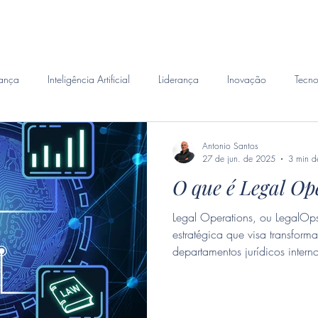
emanda
Perito Judicial
Habilidades
Investigacao 
ança
Inteligência Artificial
Liderança
Inovação
Tecno
Antonio Santos
27 de jun. de 2025
3 min de
O que é Legal Op
Legal Operations, ou LegalOp
estratégica que visa transfor
departamentos jurídicos intern
conduzem suas atividades ope