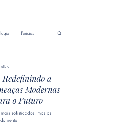
Patrimonial
Contato
Blog
logia
Pericias
leitura
 Redefinindo a
meaças Modernas
ara o Futuro
 mais sofisticados, mas as
idamente.