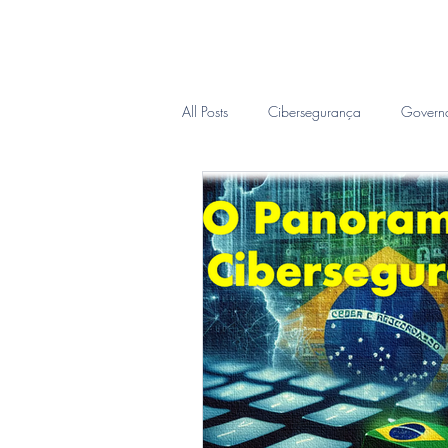
Inicio
Sobre
CIO Sob D
All Posts
Cibersegurança
Govern
Inteligência Forense