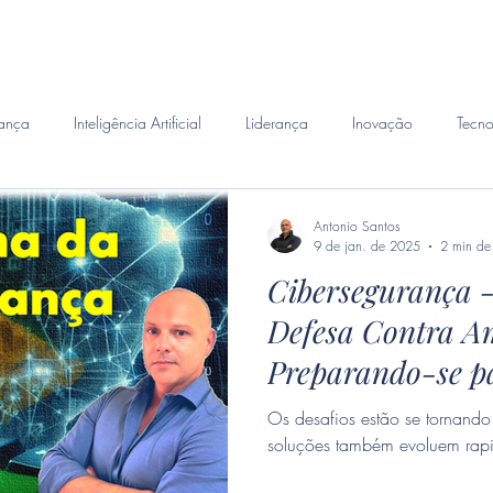
emanda
Perito Judicial
Habilidades
Investigacao 
ança
Inteligência Artificial
Liderança
Inovação
Tecno
Antonio Santos
9 de jan. de 2025
2 min de 
Cibersegurança -
Defesa Contra A
Preparando-se p
Os desafios estão se tornando
soluções também evoluem rap