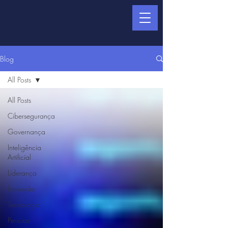
Blog
All Posts
All Posts
Cibersegurança
Governança
Inteligência
Artificial
Liderança
Inovação
Tecnologia
Pericias