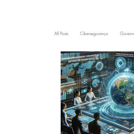
Inicio
Sobre
CIO Sob D
All Posts
Cibersegurança
Govern
Inteligência Forense