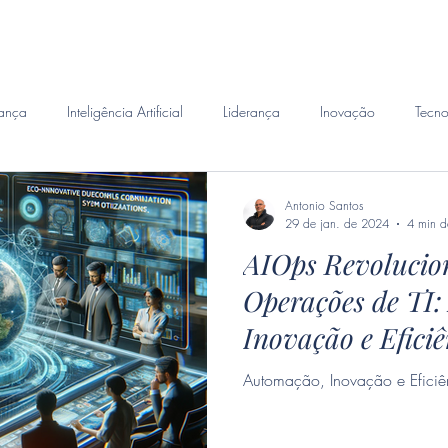
emanda
Perito Judicial
Habilidades
Investigacao 
ança
Inteligência Artificial
Liderança
Inovação
Tecno
Antonio Santos
29 de jan. de 2024
4 min de
AIOps Revolucio
Operações de TI
Inovação e Efici
Digital
Automação, Inovação e Eficiên