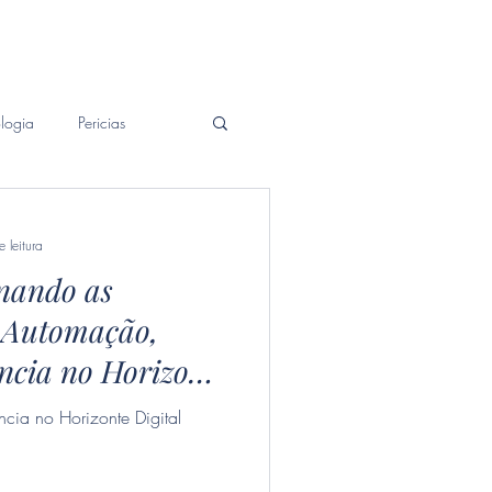
Patrimonial
Contato
Blog
logia
Pericias
 leitura
nando as
: Automação,
ência no Horizonte
cia no Horizonte Digital