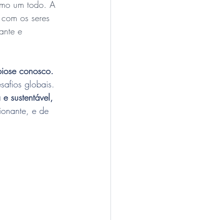
omo um todo. A 
 com os seres 
ante e 
biose conosco. 
safios globais. 
e sustentável, 
onante, e de 