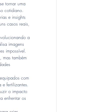
se tornar uma 
o cotidiano. 
ias e insights 
ns casos reais, 
evolucionando a 
lisa imagens 
es impossível. 
s, mas também 
dades 
 equipados com 
 fertilizantes. 
zir o impacto 
a enfrentar os 
ara criar 