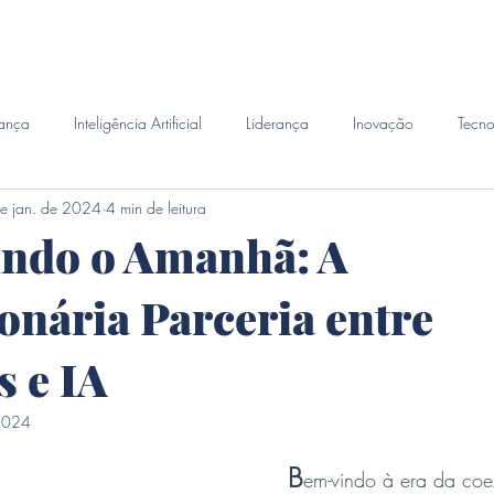
emanda
Perito Judicial
Habilidades
Investigacao 
ança
Inteligência Artificial
Liderança
Inovação
Tecno
e jan. de 2024
4 min de leitura
indo o Amanhã: A
onária Parceria entre
 e IA
 2024
B
em-vindo à era da coex