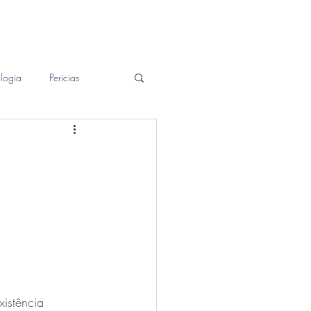
Patrimonial
Contato
Blog
logia
Pericias
istência 