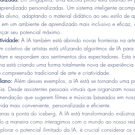
aprendizado personalizadas. Um sistema inteligente acom
a aluno, adaptando o material didático ao seu estilo de 
lta em um ambiente de aprendizado mais inclusivo e eficaz
nçar seu potencial máximo.
tividade: 
A IA também está abrindo novas fronteiras na arte
coletivo de artistas está utilizando algoritmos de IA para 
tam e respondem aos sentimentos dos espectadores. Esta in
 está criando uma forma totalmente nova de experiência ar
 compreensão tradicional de arte e criatividade.
diano:
 Além desses exemplos, a IA está se tornando uma pa
ia. Desde assistentes pessoais virtuais que organizam nos
omendação que sugerem filmes e músicas baseados em noss
vida mais conveniente, personalizada e eficiente.
penas a ponta do iceberg. A IA está transformando indústria
ndo a maneira como interagimos com o mundo ao nosso red
lorar o potencial ilimitado da IA, é crucial considerar os 