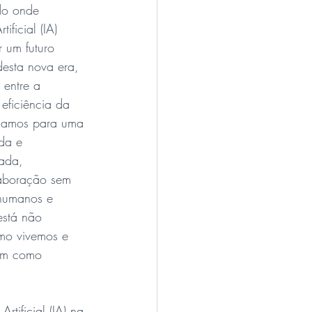
do onde 
ificial (IA) 
 um futuro 
esta nova era, 
 entre a 
eficiência da 
çamos para uma 
da e 
ada, 
aboração sem 
 humanos e 
está não 
mo vivemos e 
ém como 
tificial (IA) na 