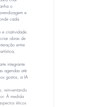
panha o 
aprendizagem e 
, onde cada 
 e criatividade. 
criar obras de 
teração entre 
tística, 
rte integrante 
sas agendas até 
os gostos, a IA 
s, reinventando 
or. À medida 
aspectos éticos 