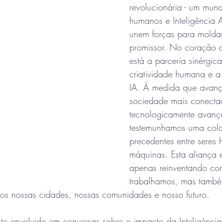
revolucionária - um mun
humanos e Inteligência Art
unem forças para moldar
promissor. No coração d
está a parceria sinérgica
criatividade humana e a 
IA. À medida que avan
sociedade mais conecta
tecnologicamente avanç
testemunhamos uma col
precedentes entre seres
máquinas. Esta aliança 
apenas reinventando co
trabalhamos, mas tamb
os nossas cidades, nossas comunidades e nosso futuro. 
te envolvido em conversas sobre o impacto da Inteligência Ar