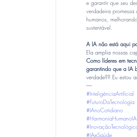
e garantir que seu d
verdadeira promessa 
humanos, melhorando 
sustentável.
A IA não está aqui pa
Ela amplia nossas cap
Como líderes em tecno
garantindo que a IA 
verdade?? Eu estou a
------
#InteligênciaArtificial
#FuturoDaTecnologia
#IAnoCotidiano
#HarmoniaHumanoIA
#InovaçãoTecnológic
#IAeSaúde