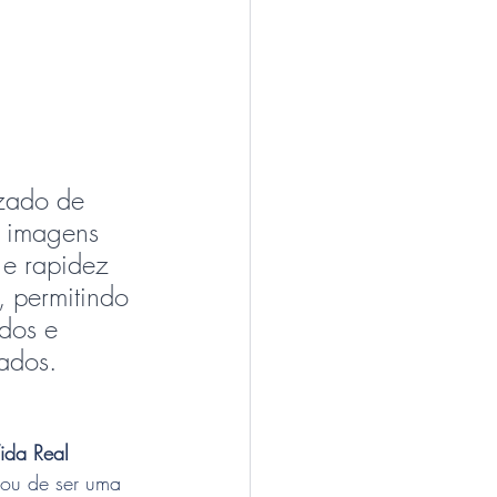
zado de 
 imagens 
e rapidez 
, permitindo 
dos e 
zados.
Vida Real