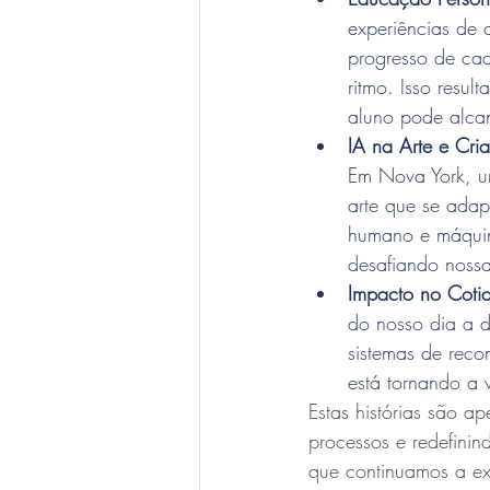
experiências de 
progresso de cad
ritmo. Isso resu
aluno pode alca
IA na Arte e Cria
Em Nova York, um 
arte que se adap
humano e máquina
desafiando nossa
Impacto no Coti
do nosso dia a d
sistemas de rec
está tornando a 
Estas histórias são a
processos e redefini
que continuamos a exp