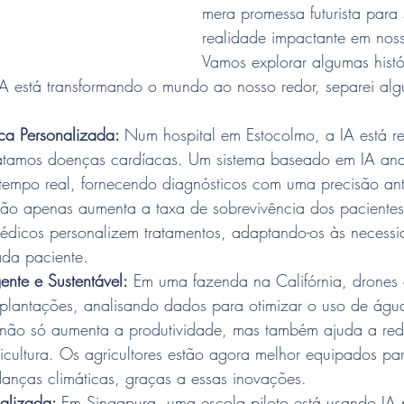
mera promessa futurista para 
realidade impactante em noss
Vamos explorar algumas histór
A está transformando o mundo ao nosso redor, separei algu
ca Personalizada: 
Num hospital em Estocolmo, a IA está r
atamos doenças cardíacas. Um sistema baseado em IA ana
tempo real, fornecendo diagnósticos com uma precisão ant
 não apenas aumenta a taxa de sobrevivência dos paciente
édicos personalizem tratamentos, adaptando-os às necessi
ada paciente.
gente e Sustentável:
 Em uma fazenda na Califórnia, drones
plantações, analisando dados para otimizar o uso de água e
não só aumenta a produtividade, mas também ajuda a redu
icultura. Os agricultores estão agora melhor equipados par
anças climáticas, graças a essas inovações.
alizada: 
Em Singapura, uma escola piloto está usando IA p