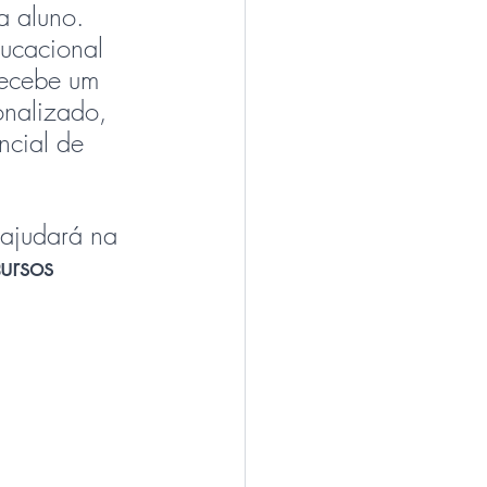
 aluno. 
ucacional 
recebe um 
onalizado, 
cial de 
 ajudará na 
ursos 