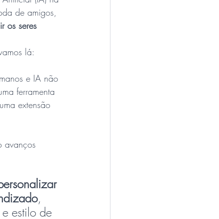
roda de amigos, 
r os seres 
vamos lá:
umanos e IA não 
uma ferramenta 
 uma extensão 
o avanços 
personalizar 
endizado
, 
e estilo de 