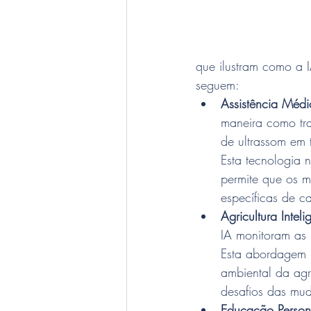
que ilustram como a I
seguem:
Assistência Médi
maneira como tr
de ultrassom em 
Esta tecnologia
permite que os m
específicas de c
Agricultura Inteli
IA monitoram as 
Esta abordagem 
ambiental da agr
desafios das mud
Educação Person