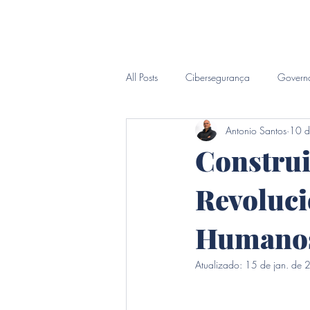
Inicio
Sobre
CIO Sob D
All Posts
Cibersegurança
Govern
Antonio Santos
10 d
Inteligência Forense
Constru
Revoluci
Humanos
Atualizado:
15 de jan. de