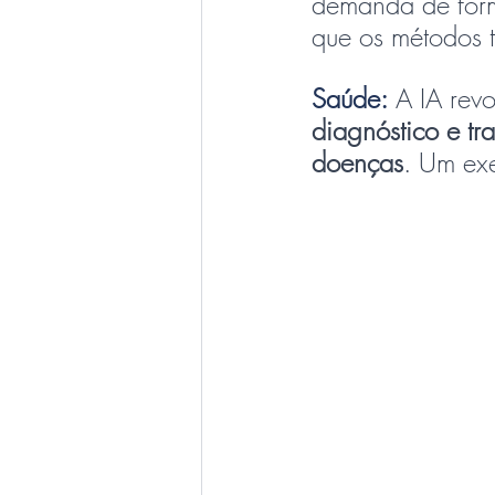
demanda de form
que os métodos t
Saúde:
 A IA rev
diagnóstico e tr
doenças
. Um ex