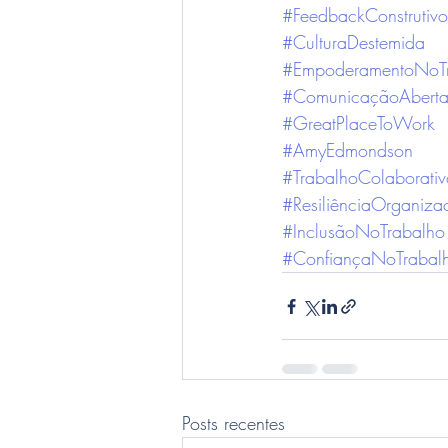
#FeedbackConstrutivo
#CulturaDestemida
#EmpoderamentoNoT
#ComunicaçãoAbert
#GreatPlaceToWork
#AmyEdmondson
#TrabalhoColaborativ
#ResiliênciaOrganiza
#InclusãoNoTrabalho
#ConfiançaNoTrabal
Posts recentes