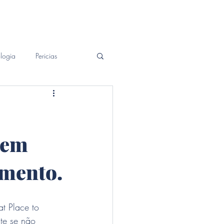
Patrimonial
Contato
Blog
logia
Pericias
 em
imento.
at Place to 
te se não 