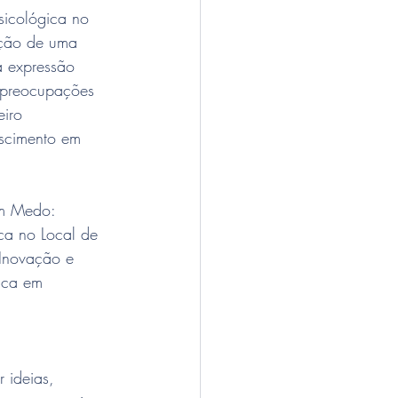
sicológica no 
ação de uma 
a expressão 
 preocupações 
iro 
scimento em 
m Medo: 
ca no Local de 
Inovação e 
ica em 
 
 ideias, 