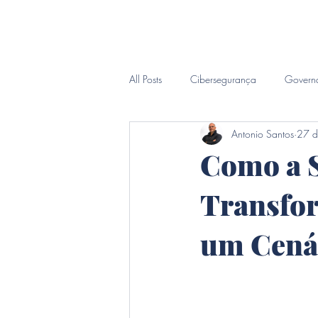
Inicio
Sobre
CIO Sob D
All Posts
Cibersegurança
Govern
Antonio Santos
27 d
Inteligência Forense
Como a S
Transfor
um Cenár