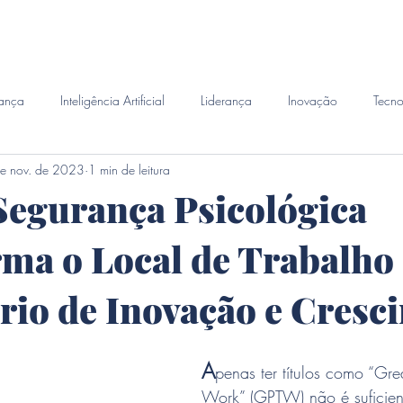
emanda
Perito Judicial
Habilidades
Investigacao 
ança
Inteligência Artificial
Liderança
Inovação
Tecno
e nov. de 2023
1 min de leitura
egurança Psicológica
ma o Local de Trabalho
io de Inovação e Cresc
A
penas ter títulos como “Gre
Work” (GPTW) não é suficien