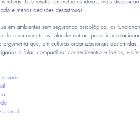
nstrutivas. Isso resulta em melhores ideias, mais disposiçã
zado e menos decisões desastrosas .
ue em ambientes sem segurança psicológica, os funcionár
 de parecerem tolos, ofender outros, prejudicar relaciona
a argumenta que, em culturas organizacionais destemidas, 
igadas a falar, compartilhar conhecimentos e ideias, e ofe
Inovador
nal
to
edo
acional