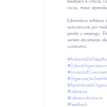
feedback e críticas co
riscos, maior aprendi
Edmondson enfatiza q
autocensurar por medo
perder o emprego. El
sentem eticamente obr
construtivo.
.
#AmbienteDeTrabalho
#CulturaOrganizacio
#InovaçãoECrescimen
#OrganizaçãoSemM
#AprendizadoOrganiz
#Liderança
#LiderançaInclusiva
#Feedback