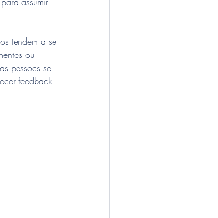
o para assumir 
ios tendem a se 
mentos ou 
as pessoas se 
recer feedback 