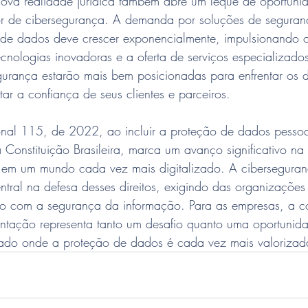
nova realidade jurídica também abre um leque de oportuni
or de cibersegurança. A demanda por soluções de seguran
de dados deve crescer exponencialmente, impulsionando 
cnologias inovadoras e a oferta de serviços especializado
gurança estarão mais bem posicionadas para enfrentar os d
tar a confiança de seus clientes e parceiros.
nal 115, de 2022, ao incluir a proteção de dados pesso
a Constituição Brasileira, marca um avanço significativo na
s em um mundo cada vez mais digitalizado. A cibersegura
tral na defesa desses direitos, exigindo das organizações
o com a segurança da informação. Para as empresas, a c
tação representa tanto um desafio quanto uma oportunida
ado onde a proteção de dados é cada vez mais valorizad