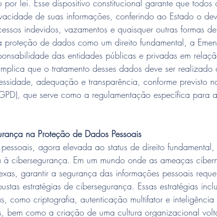
 por lei. Esse dispositivo constitucional garante que todos
ivacidade de suas informações, conferindo ao Estado o dev
cessos indevidos, vazamentos e quaisquer outras formas de
a proteção de dados como um direito fundamental, a Eme
ponsabilidade das entidades públicas e privadas em relaç
implica que o tratamento desses dados deve ser realizado 
essidade, adequação e transparência, conforme previsto na
GPD), que serve como a regulamentação específica para a
urança na Proteção de Dados Pessoais
essoais, agora elevada ao status de direito fundamental, 
da à cibersegurança. Em um mundo onde as ameaças cibern
xas, garantir a segurança das informações pessoais reque
stas estratégias de cibersegurança. Essas estratégias inc
 como criptografia, autenticação multifator e inteligência a
 bem como a criação de uma cultura organizacional volt