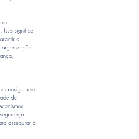
uma 
Isso significa 
rantir a 
s organizações 
rança, 
az consigo uma 
dade de 
ecanismos 
 segurança, 
ra assegurar a 