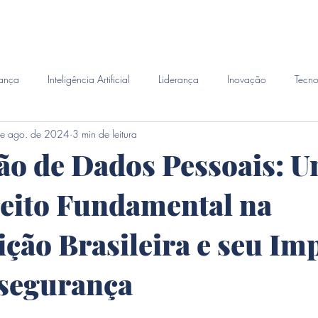
emanda
Perito Judicial
Habilidades
Investigacao 
ança
Inteligência Artificial
Liderança
Inovação
Tecno
e ago. de 2024
3 min de leitura
ão de Dados Pessoais: 
eito Fundamental na
ição Brasileira e seu Im
rsegurança