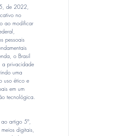
15, de 2022, 
cativo no 
ro ao modificar 
ederal, 
s pessoais 
fundamentais 
da, o Brasil 
 a privacidade 
tindo uma 
 uso ético e 
oais em um 
ão tecnológica.
ao artigo 5º, 
meios digitais, 