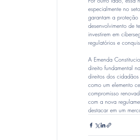
Por outro lado, essa 
especialmente no set
garantam a proteção 
desenvolvimento de te
investirem em ciberse
regulatórios e conquis
A Emenda Constitucio
direito fundamental n
direitos dos cidadão
como um elemento cen
compromisso renovad
com a nova regulamen
destacar em um merc