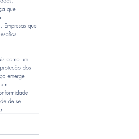
dades, 
ça que 
o 
s. Empresas que 
esafios 
ais como um 
 proteção dos 
nça emerge 
 um 
onformidade 
de de se 
a