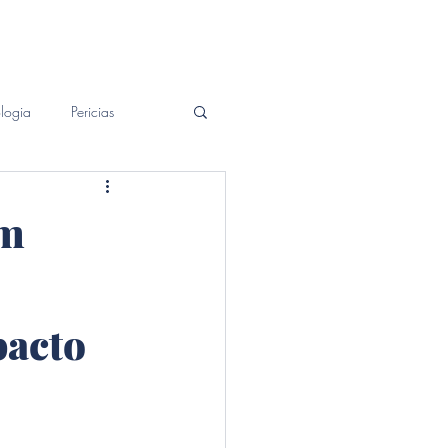
Patrimonial
Contato
Blog
logia
Pericias
Um
pacto