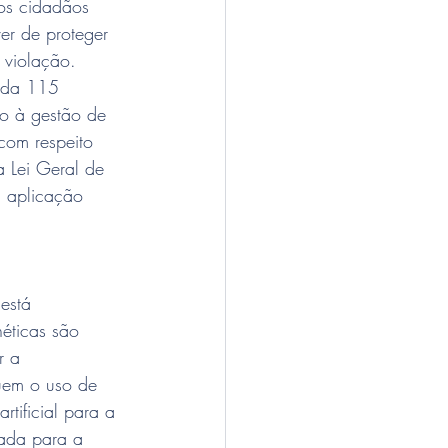
 os cidadãos 
er de proteger 
 violação.
nda 115 
ão à gestão de 
com respeito 
 Lei Geral de 
 aplicação 
está 
éticas são 
r a 
luem o uso de 
rtificial para a 
ada para a 