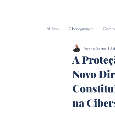
Inicio
Sobre
CIO Sob D
All Posts
Cibersegurança
Govern
Antonio Santos
10 d
Inteligência Forense
A Proteç
Novo Dir
Constitu
na Cibe